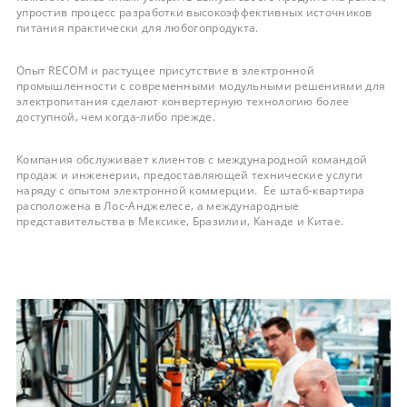
упростив процесс разработки высокоэффективных источников
питания практически для любогопродукта.
Опыт RECOM и растущее присутствие в электронной
промышленности с современными модульными решениями для
электропитания сделают конвертерную технологию более
доступной, чем когда-либо прежде.
Компания обслуживает клиентов с международной командой
продаж и инженерии, предоставляющей технические услуги
наряду с опытом электронной коммерции. Ее штаб-квартира
расположена в Лос-Анджелесе, а международные
представительства в Мексике, Бразилии, Канаде и Китае.