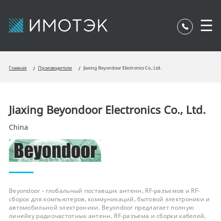
Главная
Производители
Jiaxing Beyondoor Electronics Co., Ltd.
Jiaxing Beyondoor Electronics Co., Ltd.
China
Beyondoor - глобальный поставщик антенн, RF-разъемов и RF-
сборок для компьютеров, коммуникаций, бытовой электроники и
автомобильной электроники. Beyondoor предлагает полную
линейку радиочастотных антенн, RF-разъема и сборки кабелей,