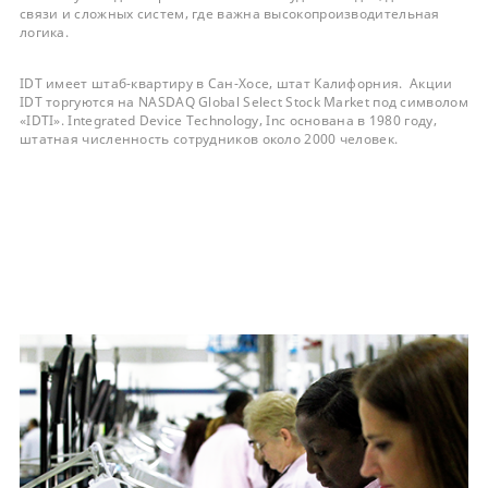
связи и сложных систем, где важна высокопроизводительная
логика.
IDT имеет штаб-квартиру в Сан-Хосе, штат Калифорния. Акции
IDT торгуются на NASDAQ Global Select Stock Market под символом
«IDTI». Integrated Device Technology, Inc основана в 1980 году,
штатная численность сотрудников около 2000 человек.