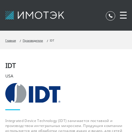
Главная
Производители
IDT
IDT
USA
Integrated Device Technology (IDT) занимается поставкой и
производством интегральных микросхем. Продукция компании
используется для обработки сигналов аудио и видео, для сетей