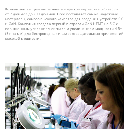
Компанией выпущены первые в мире коммерческие SiC-вафли:
от 2 дюймов до 200 дюймов. Cree поставляет самые надежные
материалы, самого высокого качества для создания устройств SiC
и GaN. Компания создала первый в отрасли GaN HEMT на SiC c
повышенным усилением сигнала и увеличением мощности 4 Вт
(Вт на мм) для беспроводных и широковещательных приложений
высокой мощности.