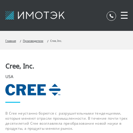
Главная
Производители
Cree, Inc.
Cree, Inc.
USA
В Cree неустанно борются с разрушительными тенденциями,
которые меняют отрасли промышленности. В течение почти трех
десятилетий Cree возглавляла преобразование новой науки в
продукты, а продукты меняли рынок.