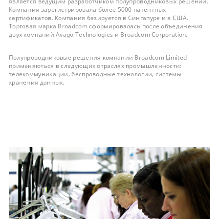
является ведущим разработчиком полупроводниковых решений.
Компания зарегистрировала более 5000 патентных
сертификатов. Компания базируется в Сингапуре и в США.
Торговая марка Broadcom сформировалась после объединения
двух компаний Avago Technologies и Broadcom Corporation.
Полупроводниковые решения компании Broadcom Limited
применяються в следующих отраслях промышленности:
телекоммуникации, беспроводные технологии, системы
хранения данных.