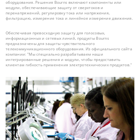
оборудования. Решения Bourns включают компоненты или
модули, обеспечивающие защиту от сверхтоков и
перенапряжений, регулировку тока или напряжения,
фильтрацию, измерение тока и линейное измерение движения.
Обеспечивая превосходную защиту для голосовых,
информационных и сетевых линий, продукты Bourns
предназначены для защиты чувствительного
телекоммуникационного оборудования. Из официального сайта
компании: "Мы специально разрабатываем наши
интегрированные решения и модули, чтобы предоставить
клиентам гибкость применения электротехнических продуктов."