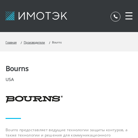
Главная
Производители
Bourns
Bourns
USA
Bourns предоставляет ведущие технологии защиты контуров, а
также технологии и решения для коммуникационного